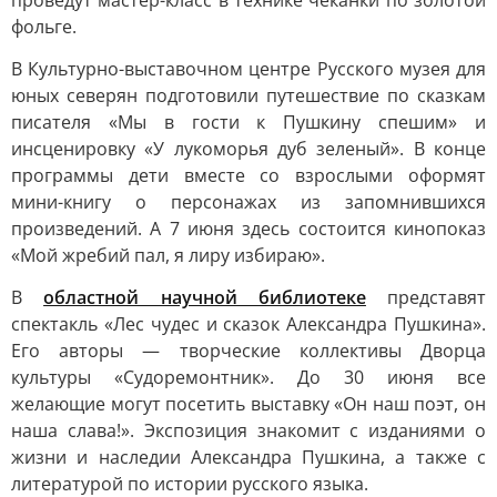
проведут мастер-класс в технике чеканки по золотой
фольге.
В Культурно-выставочном центре Русского музея для
юных северян подготовили путешествие по сказкам
писателя «Мы в гости к Пушкину спешим» и
инсценировку «У лукоморья дуб зеленый». В конце
программы дети вместе со взрослыми оформят
мини-книгу о персонажах из запомнившихся
произведений. А 7 июня здесь состоится кинопоказ
«Мой жребий пал, я лиру избираю».
В
областной научной библиотеке
представят
спектакль «Лес чудес и сказок Александра Пушкина».
Его авторы — творческие коллективы Дворца
культуры «Судоремонтник». До 30 июня все
желающие могут посетить выставку «Он наш поэт, он
наша слава!». Экспозиция знакомит с изданиями о
жизни и наследии Александра Пушкина, а также с
литературой по истории русского языка.