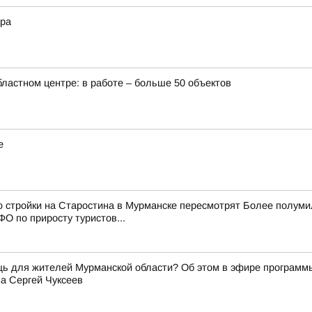
ера
бластном центре: в работе – больше 50 объектов
е
ю стройки на Старостина в Мурманске пересмотрят Более полум
О по приросту туристов...
щь для жителей Мурманской области? Об этом в эфире программ
а Сергей Чуксеев