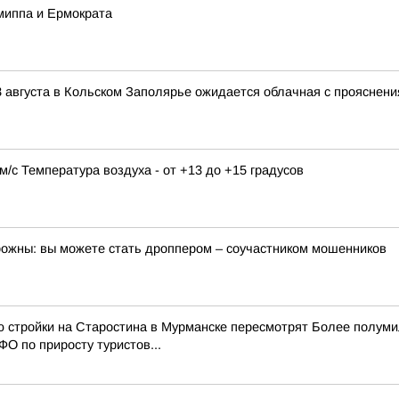
миппа и Ермократа
 августа в Кольском Заполярье ожидается облачная с прояснени
9 м/с Температура воздуха - от +13 до +15 градусов
орожны: вы можете стать дроппером – соучастником мошенников
ю стройки на Старостина в Мурманске пересмотрят Более полум
О по приросту туристов...