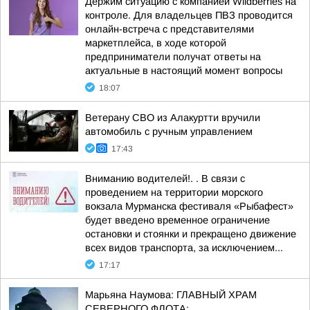
Держим ситуацию с компанией Wildberries на
контроле. Для владельцев ПВЗ проводится
онлайн-встреча с представителями
маркетплейса, в ходе которой
предприниматели получат ответы на
актуальные в настоящий момент вопросы
18:07
Ветерану СВО из Алакуртти вручили
автомобиль с ручным управлением
17:43
Вниманию водителей!. . В связи с
проведением на территории морского
вокзала Мурманска фестиваля «Рыбафест»
будет введено временное ограничение
остановки и стоянки и прекращено движение
всех видов транспорта, за исключением...
17:17
Марьяна Наумова: ГЛАВНЫЙ ХРАМ
СЕВЕРНОГО ФЛОТА: