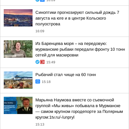
16:09
Синоптики прогнозируют сильный дождь 7
августа на юге и в центре Кольского
полуострова
16:09
Из Баренцева моря – на передовую:
мурманские рыбаки передали фронту 10 тонн
сетей для маскировки
15:49
Рыбачий стал чище на 60 тонн
15:18
Марьяна Наумова вместе со съемочной
группой «Мы живы» побывала в Мурманске
— самом крупном городепорте за Полярным
кругом:1tv.ru/-/unpryl
15:13