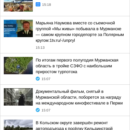
15:18
Марьяна Наумова вместе со съемочной
группой «Мы живы» побывала в Мурманске
— самом крупном городепорте за Полярным
кругом:1tv.ru/-/unpryl
15:13
По итогам первого полугодия Мурманская
область в тройке СЗФО с наибольшим
приростом турпотока
15:07
Документальный фильм, снятый в
Мурманской области, поборется за награду
на международном кинофестивале в Перми
15:07
В Кольском округе завершён ремонт
автоподъезда к посёлку Кильдинстрой