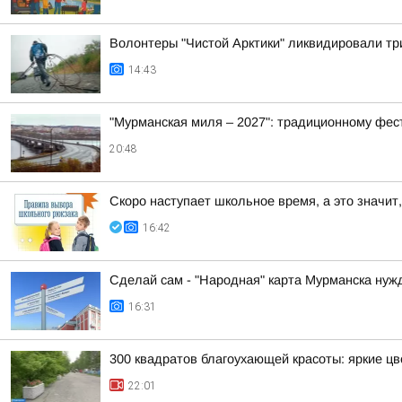
Волонтеры "Чистой Арктики" ликвидировали тр
14:43
"Мурманская миля – 2027": традиционному фес
20:48
Скоро наступает школьное время, а это значит,
16:42
Сделай сам - "Народная" карта Мурманска нуж
16:31
300 квадратов благоухающей красоты: яркие ц
22:01