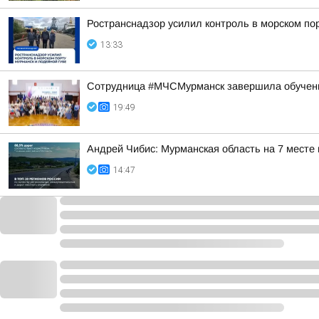
Ространснадзор усилил контроль в морском по
13:33
Сотрудница #МЧСМурманск завершила обучен
19:49
Андрей Чибис: Мурманская область на 7 месте
14:47