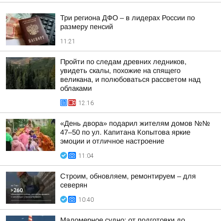
Три региона ДФО – в лидерах России по
размеру пенсий
11:21
Пройти по следам древних ледников,
увидеть скалы, похожие на спящего
великана, и полюбоваться рассветом над
облаками
12:16
«День двора» подарил жителям домов №№
47–50 по ул. Капитана Копытова яркие
эмоции и отличное настроение
11:04
Строим, обновляем, ремонтируем – для
северян
10:40
Маломерное судно: от подготовки до