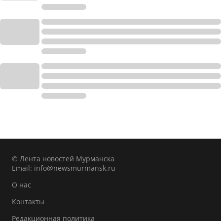
© Лента новостей Мурманска
Email:
info@newsmurmansk.ru
О нас
Контакты
Редакционная политика