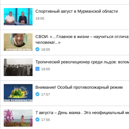
Спортивный август в Мурманской области
18:05
СВОИ. «…Главное в жизни – научиться отличать
человека!...»
18:05
Тропический революционер среди льдов: вспо
18:05
Внимание! Особый противопожарный режим
17:57
7 августа – День маяка . Это неофициальный 
17:55