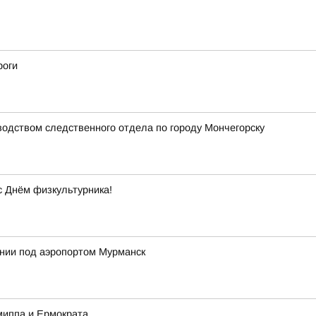
роги
водством следственного отдела по городу Мончегорску
с Днём физкультурника!
ении под аэропортом Мурманск
миппа и Ермократа