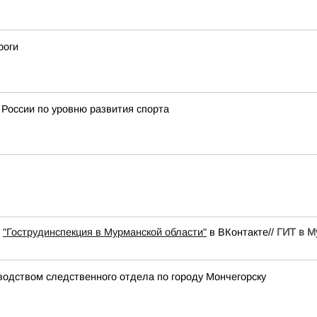
роги
 России по уровню развития спорта
ы
"Гострудинспекция в Мурманской области"
в ВКонтакте//
ГИТ в М
водством следственного отдела по городу Мончегорску