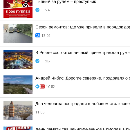
Пьяный за рулём – преступник
11:24
Сезон ремонтов: где уже привели в порядок до
12:05
В Ревде состоится личный прием граждан руко
11:08
Андрей Чибис: Дорогие северяне, поздравляю 
10:52
Два человека пострадали в лобовом столкнов
11:03
День памяти священномучеников Ермолая, Ер