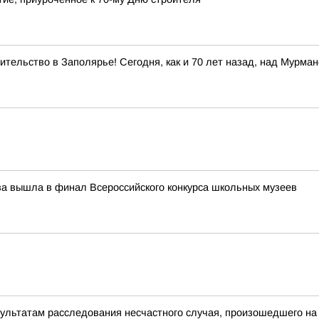
тельство в Заполярье! Сегодня, как и 70 лет назад, над Мурма
ева вышла в финал Всероссийского конкурса школьных музеев
зультатам расследования несчастного случая, произошедшего на 