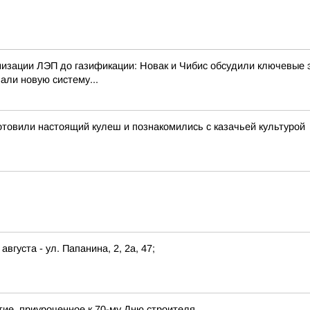
изации ЛЭП до газификации: Новак и Чибис обсудили ключевые 
али новую систему...
отовили настоящий кулеш и познакомились с казачьей культурой
августа - ул. Папанина, 2, 2а, 47;
ие, приуроченное к 70-му Дню строителя