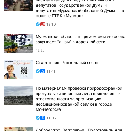
бюллетеней для предстоящих выборов
депутатов Государственной Думы и
депутатов Мурманской областной Думы — в
сюжете ГТРК «Мурман»
12:10
Мурманская область в прямом смысле слова
закрывает "дыры" в дорожной сети
13:37
Старт в новый школьный сезон
11:41
По материалам проверки природоохранной
прокуратуры виновные лица привлечены к
ответственности за организацию
несанкционированной свалки в городе
Мончегорске
11:06
Доброе утро, Заполярье!. Подготовили для