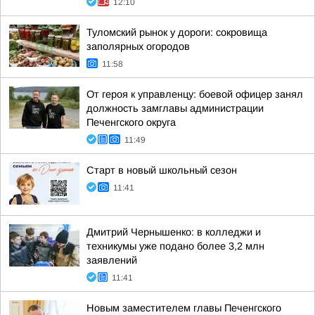
12:10
Туломский рынок у дороги: сокровища
заполярных огородов
11:58
От героя к управленцу: боевой офицер занял
должность замглавы администрации
Печенгского округа
11:49
Старт в новый школьный сезон
11:41
Дмитрий Чернышенко: в колледжи и
техникумы уже подано более 3,2 млн
заявлений
11:41
Новым заместителем главы Печенгского