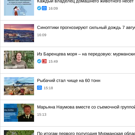
Каждый владелец домашнего животного несёт о
16:09
Синоптики прогнозируют сильный дождь 7 авгус
16:09
Из Баренцева моря – на передовую: мурмански
15:49
Рыбачий стал чище на 60 тонн
15:18
Марьяна Наумова вместе со съемочной группой
15:13
По итогам первого полугодия Мурманская обла