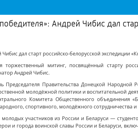
победителя»: Андрей Чибис дал ста
й Чибис дал старт российско-белорусской экспедиции «
 торжественный митинг, посвящённый старту росси
натор Андрей Чибис.
ль Председателя Правительства Донецкой Народной Р
арственной молодёжной политики и воспитательной дея
ентрального Комитета Общественного объединения «Б
народного, спортивного, молодёжного сотрудничества и
0 молодых участников из России и Беларуси — студент
рои и города воинской славы России и Беларуси, включ