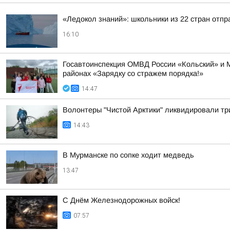
«Ледокол знаний»: школьники из 22 стран отп
16:10
Госавтоинспекция ОМВД России «Кольский» и 
районах «Зарядку со стражем порядка!»
14:47
Волонтеры "Чистой Арктики" ликвидировали тр
14:43
В Мурманске по сопке ходит медведь
13:47
С Днём Железнодорожных войск!
07:57