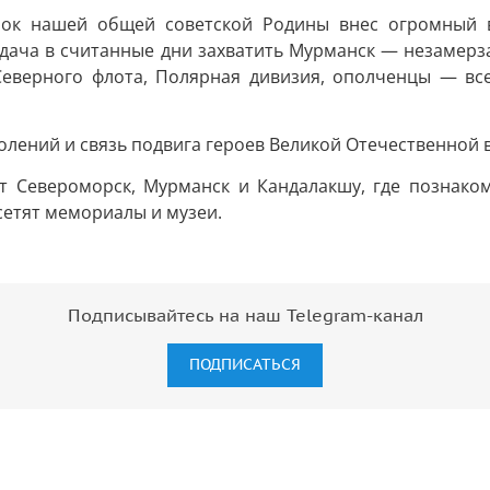
лок нашей общей советской Родины внес огромный в
задача в считанные дни захватить Мурманск — незамер
Северного флота, Полярная дивизия, ополченцы — вс
колений и связь подвига героев Великой Отечественной
т Североморск, Мурманск и Кандалакшу, где познаком
сетят мемориалы и музеи.
Подписывайтесь на наш Telegram-канал
ПОДПИСАТЬСЯ