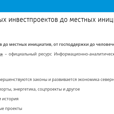
ных инвестпроектов до местных иниц
ов до местных инициатив, от господдержки до человеч
а»
– официальный ресурс Информационно-аналитическ
совершенствуются законы и развивается экономика севе
порты, энергетика, соцпроекты и другое
и история
вые проекты