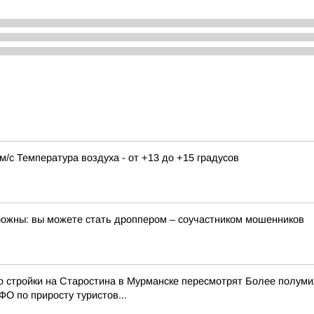
9 м/с Температура воздуха - от +13 до +15 градусов
орожны: вы можете стать дроппером – соучастником мошенников
ю стройки на Старостина в Мурманске пересмотрят Более полум
О по приросту туристов...