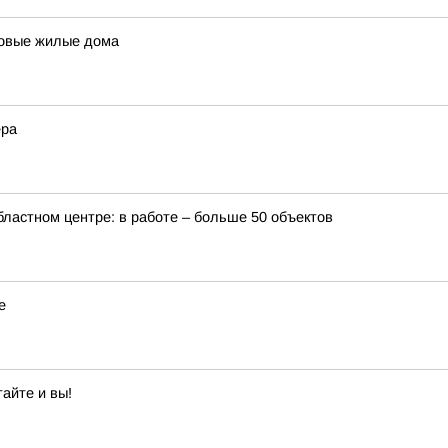
 новые жилые дома
ера
бластном центре: в работе – больше 50 объектов
е
айте и вы!