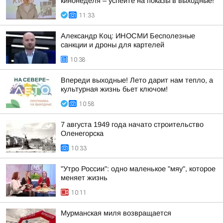
кинонеделя – успейте на показы в выходные!
11:33
Александр Коц: ИНОСМИ Бесполезные
санкции и дроны для картелей
10:38
Впереди выходные! Лето дарит нам тепло, а
культурная жизнь бьет ключом!
10:58
7 августа 1949 года начато строительство
Оленегорска
10:33
"Утро России": одно маленькое "мяу", которое
меняет жизнь
10:11
Мурманская миля возвращается