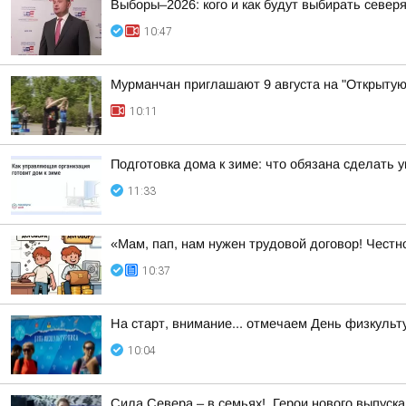
Выборы–2026: кого и как будут выбирать север
10:47
Мурманчан приглашают 9 августа на "Открытую
10:11
Подготовка дома к зиме: что обязана сделать
11:33
«Мам, пап, нам нужен трудовой договор! Честн
10:37
На старт, внимание... отмечаем День физкульт
10:04
Сила Севера – в семьях!. Герои нового выпуск