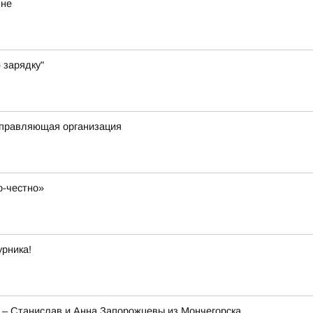
яне
 зарядку"
 управляющая организация
о-честно»
урника!
а – Станислав и Анна Запорожцевы из Мончегорска