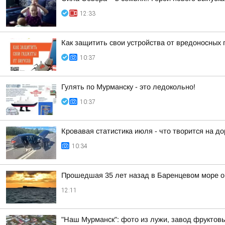
12:33
Как защитить свои устройства от вредоносных
10:37
Гулять по Мурманску - это ледокольно!
10:37
Кровавая статистика июля - что творится на д
10:34
Прошедшая 35 лет назад в Баренцевом море о
12:11
"Наш Мурманск": фото из лужи, завод фруктовы