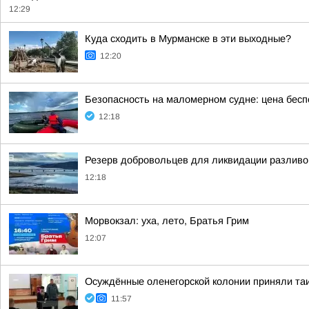
12:29
Куда сходить в Мурманске в эти выходные?
12:20
Безопасность на маломерном судне: цена бесп
12:18
Резерв добровольцев для ликвидации разливо
12:18
Морвокзал: уха, лето, Братья Грим
12:07
Осуждённые оленегорской колонии приняли та
11:57