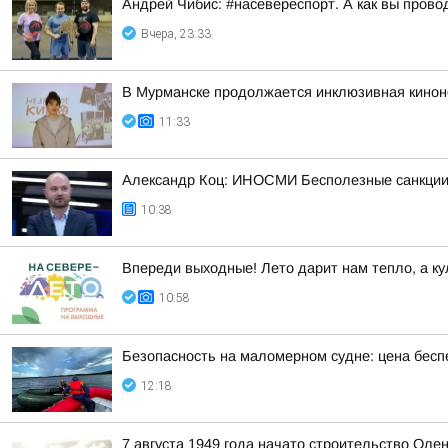
Андрей Чибис: #насевереспорт. А как вы прово
Вчера, 23:33
В Мурманске продолжается инклюзивная киноне
11:33
Александр Коц: ИНОСМИ Бесполезные санкции
10:38
Впереди выходные! Лето дарит нам тепло, а ку
10:58
Безопасность на маломерном судне: цена бесп
12:18
7 августа 1949 года начато строительство Оле