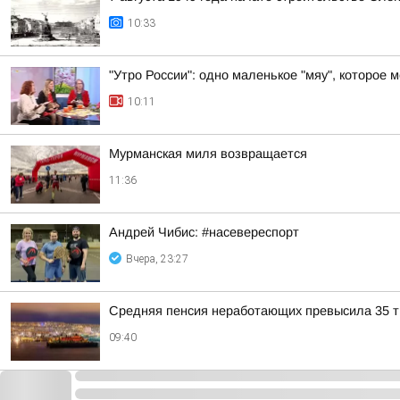
10:33
"Утро России": одно маленькое "мяу", которое 
10:11
Мурманская миля возвращается
11:36
Андрей Чибис: #насевереспорт
Вчера, 23:27
Средняя пенсия неработающих превысила 35 ты
09:40