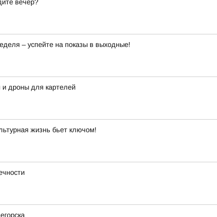
дите вечер?
деля – успейте на показы в выходные!
 и дроны для картелей
льтурная жизнь бьет ключом!
ечности
негорска