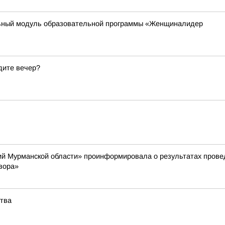
ьный модуль образовательной программы «Женщиналидер
дите вечер?
й Мурманской области» проинформировала о результатах провед
вора»
ства