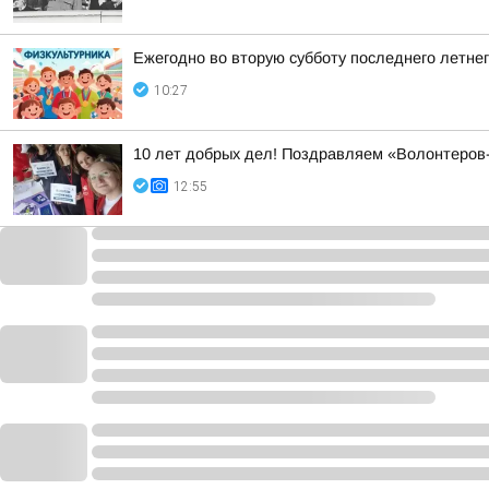
Ежегодно во вторую субботу последнего летне
10:27
10 лет добрых дел! Поздравляем «Волонтеров
12:55