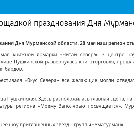
площадкой празднования Дня Мурман
ания Дня Мурманской области. 28 мая наш регион отм
мая книжной ярмарки «Читай север!». В центре науч
улице Пушкинской развернулась книготорговля, прошли
я бардов.
фестиваля «Вкус Севера» все желающие могли отведа
а Пушкинская. Здесь расположилась главная сцена, на к
льтуры региона «Моему Заполярью посвящается». Мур
нее шоу приглашенных звезд – группы «Уматурман».