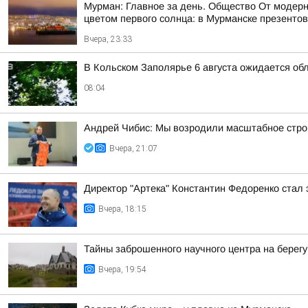
Мурман: Главное за день. Общество От модерн
цветом первого солнца: в Мурманске презентов
Вчера, 23:33
В Кольском Заполярье 6 августа ожидается об
08:04
Андрей Чибис: Мы возродили масштабное строи
Вчера, 21:07
Директор "Артека" Константин Федоренко стал 
Вчера, 18:15
Тайны заброшенного научного центра на берег
Вчера, 19:54