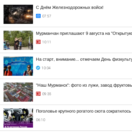
С Днём Железнодорожных войск!
07:57
Мурманчан приглашают 9 августа на "Открытую
10:11
На старт, внимание... отмечаем День физкульт
10:04
"Наш Мурманск": фото из лужи, завод фруктовы
09:35
Поголовье крупного рогатого скота сократилось
06:10