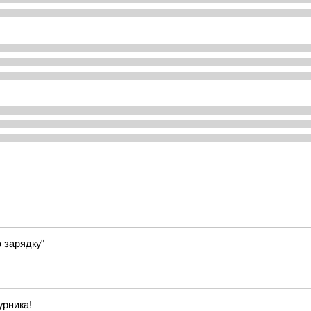
 зарядку"
урника!