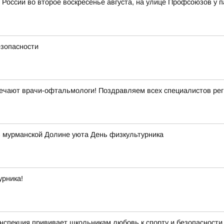
 России во второе воскресенье августа, на улице Профсоюзов у 
езопасности
ечают врачи-офтальмологи! Поздравляем всех специалистов рег
в мурманской Долине уюта День физкультурника
урника!
нспекция прививает школьникам любовь к спорту и безопасности