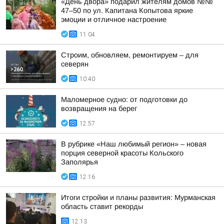
«День двора» подарил жителям домов №№
47–50 по ул. Капитана Копытова яркие
эмоции и отличное настроение
11:04
Строим, обновляем, ремонтируем – для
северян
10:40
Маломерное судно: от подготовки до
возвращения на берег
12:57
В рубрике «Наш любимый регион» – новая
порция северной красоты Кольского
Заполярья
12:16
Итоги стройки и планы развития: Мурманская
область ставит рекорды
12:13