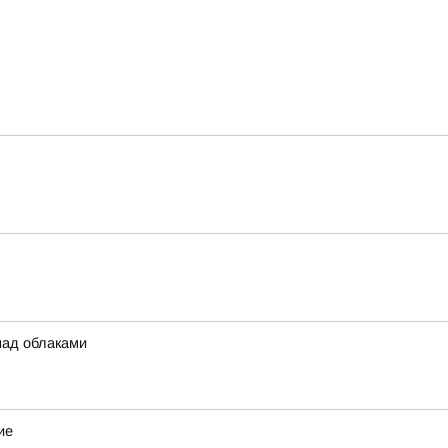
над облаками
ие