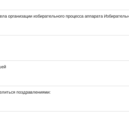
ла организации избирательного процесса аппарата Избирательн
шей
делиться поздравлениями: