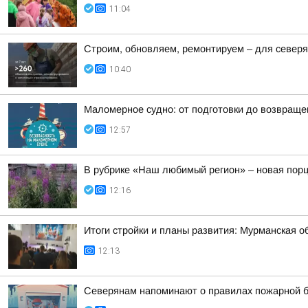
11:04
Строим, обновляем, ремонтируем – для север
10:40
Маломерное судно: от подготовки до возвраще
12:57
В рубрике «Наш любимый регион» – новая порц
12:16
Итоги стройки и планы развития: Мурманская о
12:13
Северянам напоминают о правилах пожарной б