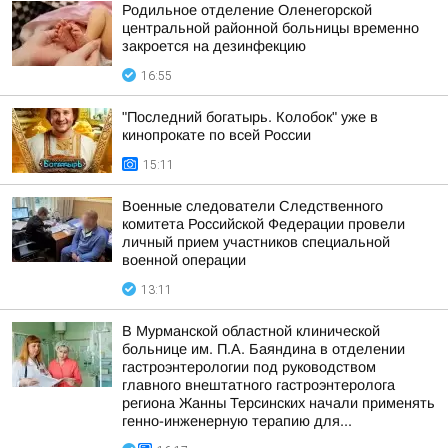
Родильное отделение Оленегорской
центральной районной больницы временно
закроется на дезинфекцию
16:55
"Последний богатырь. Колобок" уже в
кинопрокате по всей России
15:11
Военные следователи Следственного
комитета Российской Федерации провели
личный прием участников специальной
военной операции
13:11
В Мурманской областной клинической
больнице им. П.А. Баяндина в отделении
гастроэнтерологии под руководством
главного внештатного гастроэнтеролога
региона Жанны Терсинских начали применять
генно-инженерную терапию для...