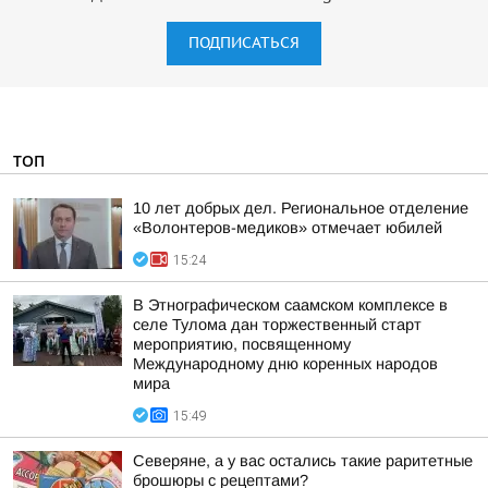
ПОДПИСАТЬСЯ
ТОП
10 лет добрых дел. Региональное отделение
«Волонтеров-медиков» отмечает юбилей
15:24
В Этнографическом саамском комплексе в
селе Тулома дан торжественный старт
мероприятию, посвященному
Международному дню коренных народов
мира
15:49
Северяне, а у вас остались такие раритетные
брошюры с рецептами?