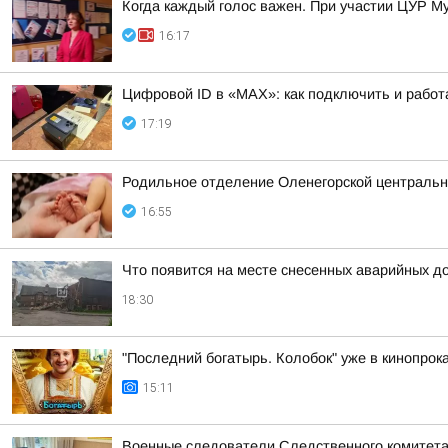
Когда каждый голос важен. При участии ЦУР Му
16:17
Цифровой ID в «MAX»: как подключить и работ
17:19
Родильное отделение Оленегорской центральн
16:55
Что появится на месте снесенных аварийных д
18:30
"Последний богатырь. Колобок" уже в кинопрока
15:11
Военные следователи Следственного комитета