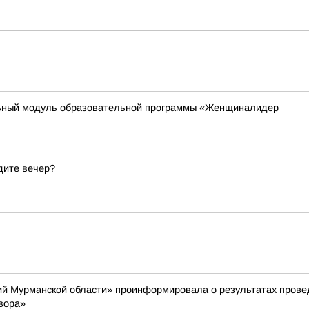
ьный модуль образовательной программы «Женщиналидер
дите вечер?
й Мурманской области» проинформировала о результатах провед
вора»