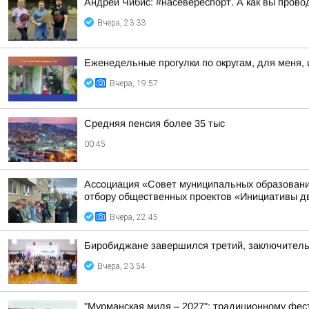
Андрей Чибис: #насевереспорт. А как вы прово
Вчера, 23:33
Еженедельные прогулки по округам, для меня, 
Вчера, 19:57
Средняя пенсия более 35 тыс
00:45
Ассоциация «Совет муниципальных образовани
отбору общественных проектов «Инициативы д
Вчера, 22:45
Биробиджане завершился третий, заключител
Вчера, 23:54
"Мурманская миля – 2027": традиционному фес