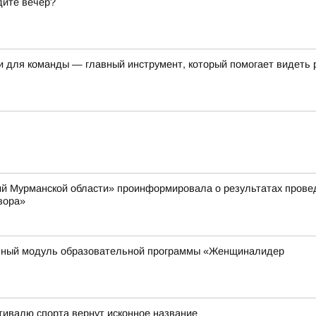
дите вечер?
и для команды — главный инструмент, который помогает видеть 
й Мурманской области» проинформировала о результатах провед
вора»
ьный модуль образовательной программы «Женщиналидер
тивалю спорта вернут исконное название