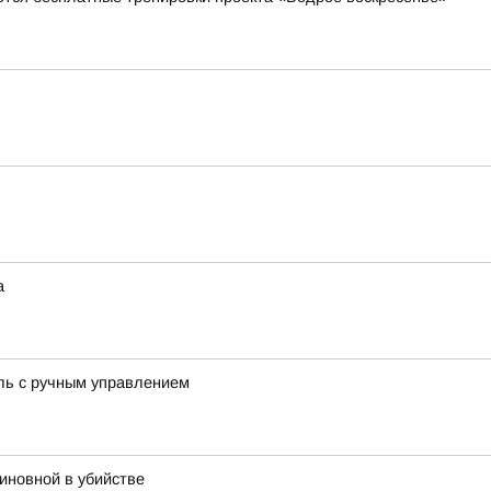
а
ль с ручным управлением
иновной в убийстве