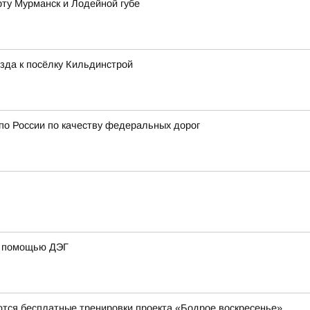
рту Мурманск и Лодейной губе
зда к посёлку Кильдинстрой
 по России по качеству федеральных дорог
 с помощью ДЭГ
ются бесплатные тренировки проекта «Бодрое воскресенье»