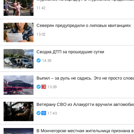
11:42
Северян предупредили о липовых квитанциях
13:02
Сводка ДТП за прошедшие сутки
14:39
Выпил – за руль не садись. Это не просто слов
13:09
Ветерану СВО из Алакуртти вручили автомоби
17:43
В Мончегорске местная жительница признана в