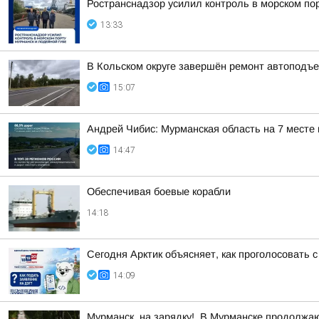
Ространснадзор усилил контроль в морском по
13:33
В Кольском округе завершён ремонт автоподъе
15:07
Андрей Чибис: Мурманская область на 7 месте
14:47
Обеспечивая боевые корабли
14:18
Сегодня Арктик объясняет, как проголосовать
14:09
Мурманск, на зарядку!. В Мурманске продолжа