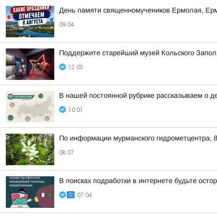
День памяти священномучеников Ермолая, Ер
09:04
Поддержите старейший музей Кольского Заполяр
12:05
В нашей постоянной рубрике рассказываем о д
10:01
По информации мурманского гидрометцентра, 8
08:07
В поисках подработки в интернете будьте ост
07:04