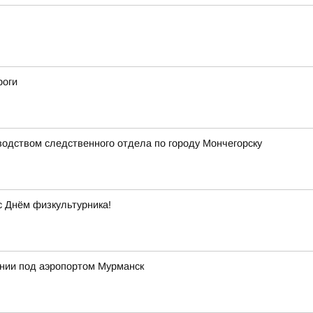
роги
водством следственного отдела по городу Мончегорску
с Днём физкультурника!
ении под аэропортом Мурманск