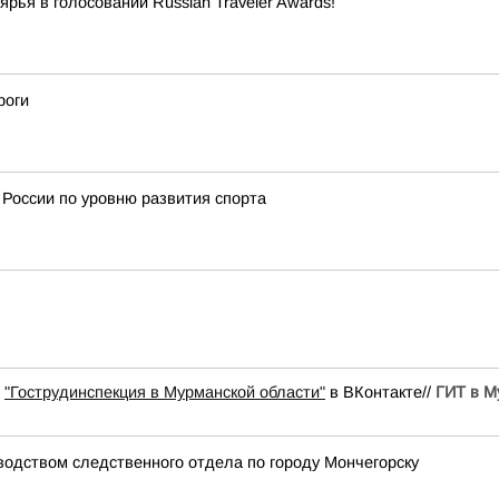
ья в голосовании Russian Traveler Awards!
роги
 России по уровню развития спорта
ы
"Гострудинспекция в Мурманской области"
в ВКонтакте//
ГИТ в М
водством следственного отдела по городу Мончегорску