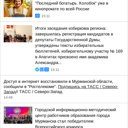
"Последний богатырь. Колобок" уже в
кинопрокате по всей России
15:11
Итоги заседания избиркома региона:
завершилась регистрация кандидатов в
депутаты Государственной Думы,
утверждены тексты избирательных
бюллетеней, избирательному участку № 169
в Апатитах присвоено имя академика
Александра...
15:11
Доступ в интернет восстановили в Мурманской области,
сообщили в "Ростелекоме".
Подпишись на ТАСС / Северо-
Запад
//
ТАСС / Северо-Запад
14:49
Городской информационно-методический
центр работников образования города
Мурманска стал победителем
Всероссийского конкурса