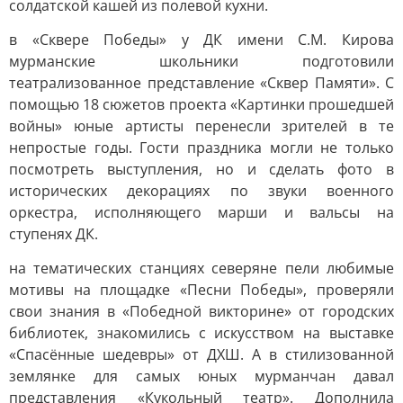
солдатской кашей из полевой кухни.
в «Сквере Победы» у ДК имени С.М. Кирова
мурманские школьники подготовили
театрализованное представление «Сквер Памяти». С
помощью 18 сюжетов проекта «Картинки прошедшей
войны» юные артисты перенесли зрителей в те
непростые годы. Гости праздника могли не только
посмотреть выступления, но и сделать фото в
исторических декорациях по звуки военного
оркестра, исполняющего марши и вальсы на
ступенях ДК.
на тематических станциях северяне пели любимые
мотивы на площадке «Песни Победы», проверяли
свои знания в «Победной викторине» от городских
библиотек, знакомились с искусством на выставке
«Спасённые шедевры» от ДХШ. А в стилизованной
землянке для самых юных мурманчан давал
представления «Кукольный театр». Дополнила