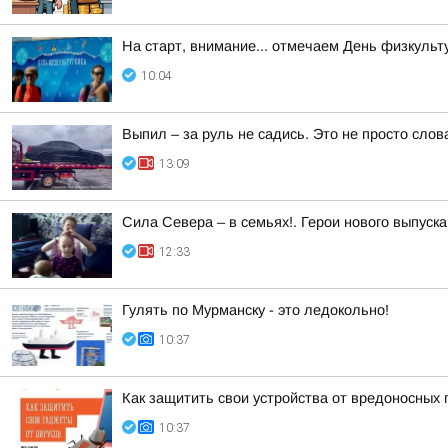
На старт, внимание... отмечаем День физкульт
10:04
Выпил – за руль не садись. Это не просто слов
13:09
Сила Севера – в семьях!. Герои нового выпуск
12:33
Гулять по Мурманску - это ледокольно!
10:37
Как защитить свои устройства от вредоносных
10:37