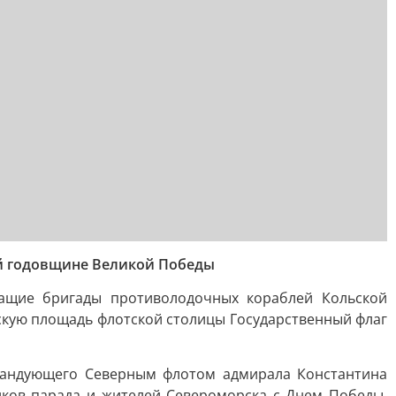
-й годовщине Великой Победы
щие бригады противолодочных кораблей Кольской
скую площадь флотской столицы Государственный флаг
мандующего Северным флотом адмирала Константина
иков парада и жителей Североморска с Днем Победы.