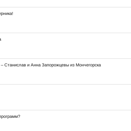
урника!
а
а – Станислав и Анна Запорожцевы из Мончегорска
 программ?