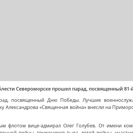
доблести Североморске прошел парад, посвященный 81
рад, посвященный Дню Победы. Лучшие военнослужа
ку Александрова «Священная война» внесли на Примор
ым флотом вице-адмирал Олег Голубев. От имени ко
венной войны, тружеников тыла, детей войны, участн