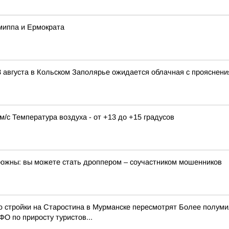
миппа и Ермократа
 августа в Кольском Заполярье ожидается облачная с прояснени
9 м/с Температура воздуха - от +13 до +15 градусов
орожны: вы можете стать дроппером – соучастником мошенников
ю стройки на Старостина в Мурманске пересмотрят Более полум
О по приросту туристов...