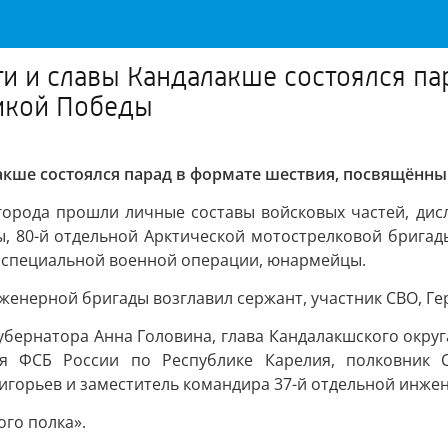
ти и славы Кандалакше состоялся па
икой Победы
лакше состоялся парад в формате шествия, посвящённ
орода прошли личные составы войсковых частей, дис
, 80-й отдельной Арктической мотострелковой бригады
и специальной военной операции, юнармейцы.
енерной бригады возглавил сержант, участник СВО, Гер
бернатора Анна Головина, глава Кандалакшского округ
ия ФСБ России по Республике Карелия, полковник С
игорьев и заместитель командира 37-й отдельной инже
го полка».