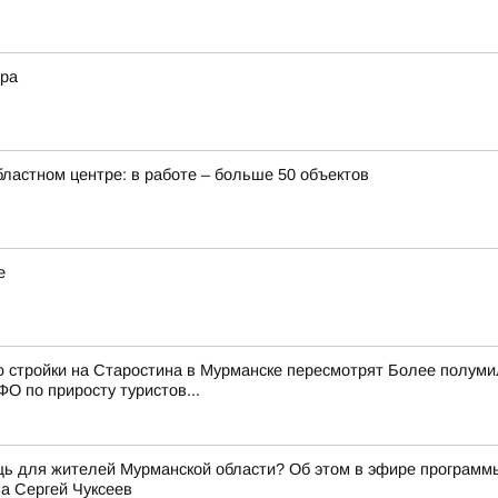
ера
бластном центре: в работе – больше 50 объектов
е
ю стройки на Старостина в Мурманске пересмотрят Более полум
О по приросту туристов...
щь для жителей Мурманской области? Об этом в эфире программ
а Сергей Чуксеев