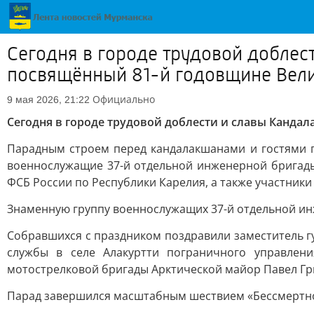
Сегодня в городе трудовой доблес
посвящённый 81-й годовщине Вел
Официально
9 мая 2026, 21:22
Сегодня в городе трудовой доблести и славы Канда
Парадным строем перед кандалакшанами и гостями г
военнослужащие 37-й отдельной инженерной бригады
ФСБ России по Республики Карелия, а также участник
Знаменную группу военнослужащих 37-й отдельной инж
Собравшихся с праздником поздравили заместитель гу
службы в селе Алакуртти пограничного управлен
мотострелковой бригады Арктической майор Павел Гр
Парад завершился масштабным шествием «Бессмертно