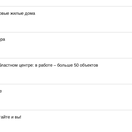
 новые жилые дома
ера
бластном центре: в работе – больше 50 объектов
е
айте и вы!