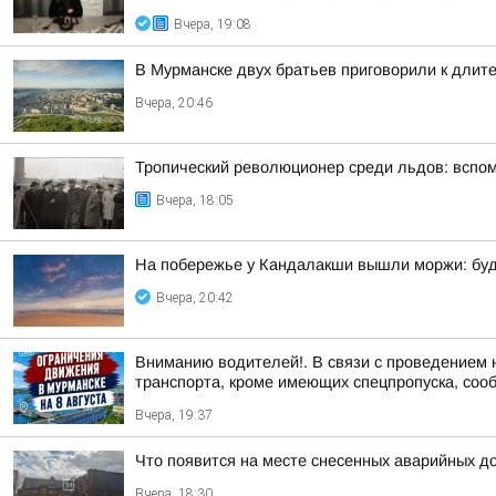
Вчера, 19:08
В Мурманске двух братьев приговорили к длит
Вчера, 20:46
Тропический революционер среди льдов: вспо
Вчера, 18:05
На побережье у Кандалакши вышли моржи: буд
Вчера, 20:42
Вниманию водителей!. В связи с проведением 
транспорта, кроме имеющих спецпропуска, соо
Вчера, 19:37
Что появится на месте снесенных аварийных д
Вчера, 18:30