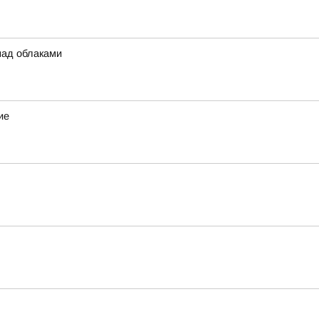
над облаками
ие