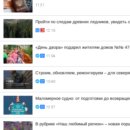
11:21
Пройти по следам древних ледников, увидеть 
12:16
«День двора» подарил жителям домов №№ 47–5
11:04
Строим, обновляем, ремонтируем – для север
10:40
Маломерное судно: от подготовки до возвраще
12:57
В рубрике «Наш любимый регион» – новая порц