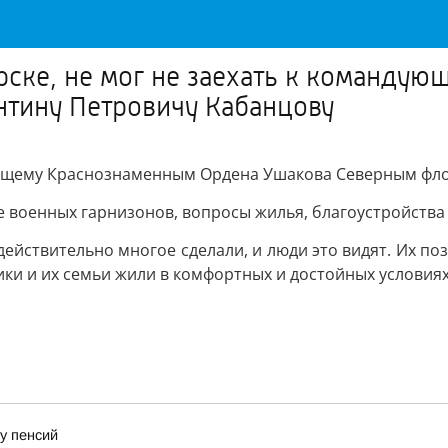
рске, не мог не заехать к команду
тину Петровичу Кабанцову
дующему Краснознаменным Ордена Ушакова Северным фл
е военных гарнизонов, вопросы жилья, благоустройств
действительно многое сделали, и люди это видят. Их по
ки и их семьи жили в комфортных и достойных условиях
у пенсий