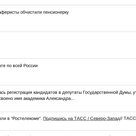
 аферисты обчистили пенсионерку
ате по всей России
ась регистрация кандидатов в депутаты Государственной Думы, 
своено имя академика Александра...
или в "Ростелекоме".
Подпишись на ТАСС / Северо-Запад
//
ТАСС 