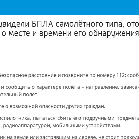
 увидели БПЛА самолётного типа, от
 о месте и времени его обнаружени
безопасное расстояние и позвоните по номеру 112: соо
и сообщить о характере полёта – направление, зависа
ательный полёт.
е о возможной опасности других граждан.
еспилотника, пытаться сбить его подручными предмет
и, радиоаппаратурой, мобильными устройствами.
к на земле или застрявшим на дереве, не стоит подходи