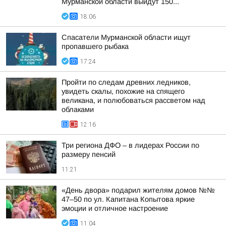
Мурманской области выйдут 150...
18:06
Спасатели Мурманской области ищут
пропавшего рыбака
17:24
Пройти по следам древних ледников,
увидеть скалы, похожие на спящего
великана, и полюбоваться рассветом над
облаками
12:16
Три региона ДФО – в лидерах России по
размеру пенсий
11:21
«День двора» подарил жителям домов №№
47–50 по ул. Капитана Копытова яркие
эмоции и отличное настроение
11:04