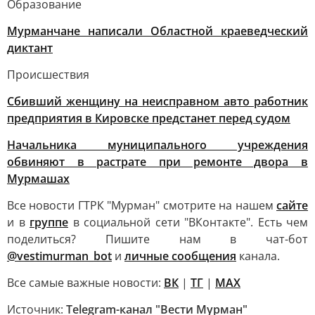
Образование
Мурманчане написали Областной краеведческий
диктант
Происшествия
Сбивший женщину на неисправном авто работник
предприятия в Кировске предстанет перед судом
Начальника муниципального учреждения
обвиняют в растрате при ремонте двора в
Мурмашах
Все новости ГТРК "Мурман" смотрите на нашем
сайте
и в
группе
в социальной сети "ВКонтакте". Есть чем
поделиться? Пишите нам в чат-бот
@vestimurman_bot
и
личные сообщения
канала.
Все самые важные новости:
ВК
|
ТГ
|
MAX
Источник:
Telegram-канал "Вести Мурман"