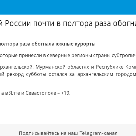
й России почти в полтора раза обог
 полтора раза обогнала южные курорты
оторые принесли в северные регионы страны субтропич
Архангельской, Мурманской областях и Республике Ком
 рекорд субботы остался за архангельским городом 
а в Ялте и Севастополе – +19.
Подписывайтесь на наш Telegram-канал