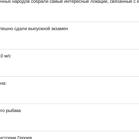
ных народов собрали самые интересные локации, связанные с к
спешно сдали выпускной экзамен
10 м/с
на:
го рыбака
истории Героев