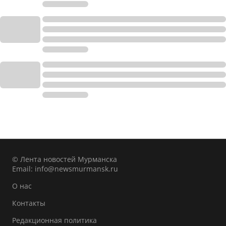
© Лента новостей Мурманска
Email:
info@newsmurmansk.ru
О нас
Контакты
Редакционная политика