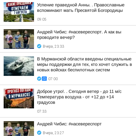
Успение праведной Анны. . Православные
вспоминают мать Пресвятой Богородицы
09:05
Андрей Чибис: #насевереспорт. А как вы
проводите вечер?
Вчера, 23:33
В Мурманской области введены специальные
меры поддержки для тех, кто хочет служить в
новых войсках беспилотных систем
07:00
Доброе утро!. . Сегодня ветер - до 11 м/с
Температура воздуха - от +12 до +14
градусов
07:33
Андрей Чибис: #насевереспорт
Вчера, 23:27