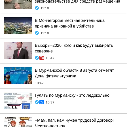
законодательстве для средств размещения
11:10
В Мончегорске местная жительница
признана виновной в убийстве
11:10
Выборы–2026: кого и как будут выбирать
северяне
10:47
В Мурманской области 8 августа отметят
День физкультурника
10:42
Гулять по Мурманску - это ледокольно!
10:37
«Мам, пап, нам нужен трудовой договор!
Честно-честно»