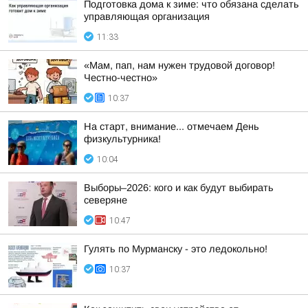
Подготовка дома к зиме: что обязана сделать
управляющая организация
11:33
«Мам, пап, нам нужен трудовой договор!
Честно-честно»
10:37
На старт, внимание... отмечаем День
физкультурника!
10:04
Выборы–2026: кого и как будут выбирать
северяне
10:47
Гулять по Мурманску - это ледокольно!
10:37