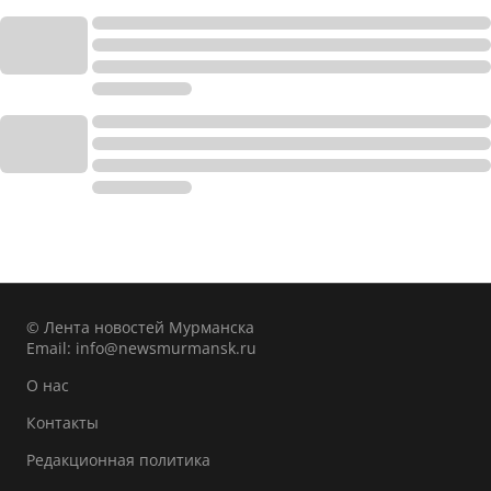
© Лента новостей Мурманска
Email:
info@newsmurmansk.ru
О нас
Контакты
Редакционная политика