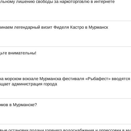
ельному лишению свободы за наркоторговлю в интернете
минаем легендарный визит Фиделя Кастро в Мурманск
ьте внимательны!
на морском вокзале Мурманска фестиваля «Рыбафест» вводятся о
бщает администрация города
омов в Мурманске?
вые остановки подачи горячего водоснабжения и опрессовки в му