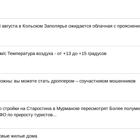
 августа в Кольском Заполярье ожидается облачная с прояснени
9 м/с Температура воздуха - от +13 до +15 градусов
орожны: вы можете стать дроппером – соучастником мошенников
ю стройки на Старостина в Мурманске пересмотрят Более полум
О по приросту туристов...
 новые жилые дома