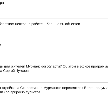
ера
бластном центре: в работе – больше 50 объектов
е
щь для жителей Мурманской области? Об этом в эфире программ
а Сергей Чуксеев
ю стройки на Старостина в Мурманске пересмотрят Более полум
О по приросту туристов...