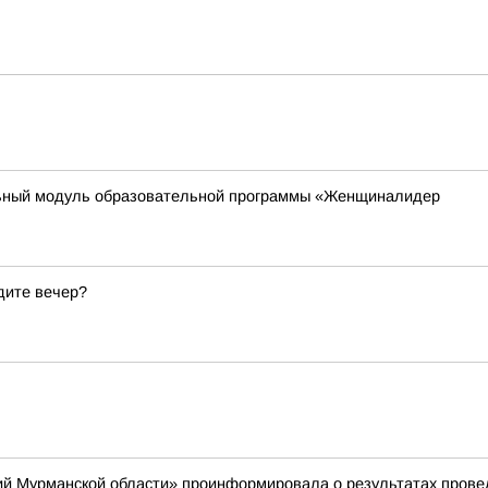
ьный модуль образовательной программы «Женщиналидер
дите вечер?
й Мурманской области» проинформировала о результатах провед