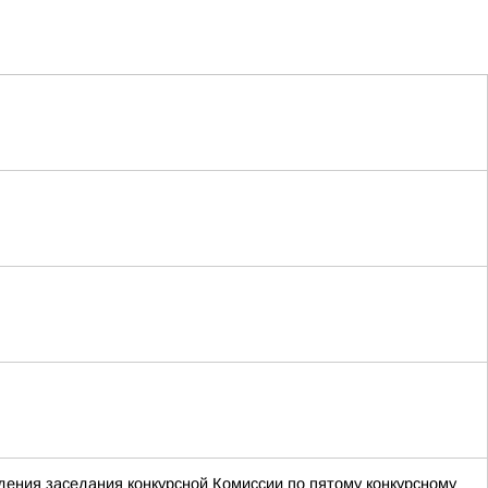
ения заседания конкурсной Комиссии по пятому конкурсному