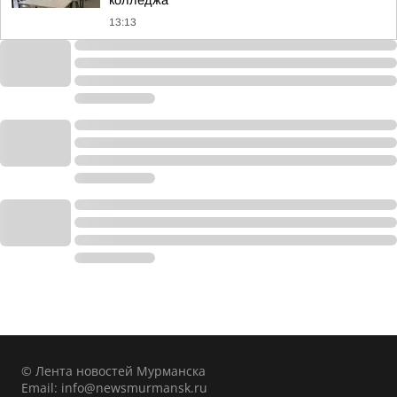
колледжа
13:13
© Лента новостей Мурманска
Email:
info@newsmurmansk.ru