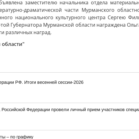
бъявлена заместителю начальника отдела материаль
ературно-драматической части Мурманского областн
ного национального культурного центра Сергею Фили
отой Губернатора Мурманской области награждена Ольг
ти различных наград.
 области"
рации РФ. Итоги весенней сессии-2026
 Российской Федерации провели личный прием участников специ
ты – по графику