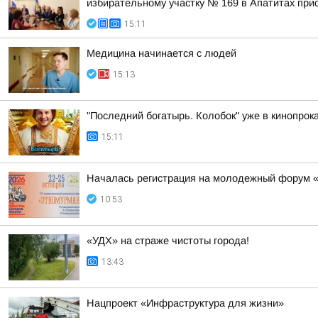
избирательному участку № 169 в Апатитах прис
15:11
Медицина начинается с людей
15:13
"Последний богатырь. Колобок" уже в кинопрока
15:11
Началась регистрация на молодежный форум 
10:53
«УДХ» на страже чистоты города!
13:43
Нацпроект «Инфраструктура для жизни»