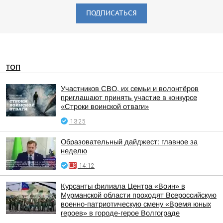
ПОДПИСАТЬСЯ
ТОП
Участников СВО, их семьи и волонтёров
приглашают принять участие в конкурсе
«Строки воинской отваги»
13:25
Образовательный дайджест: главное за
неделю
14:12
Курсанты филиала Центра «Воин» в
Мурманской области проходят Всероссийскую
военно-патриотическую смену «Время юных
героев» в городе-герое Волгограде