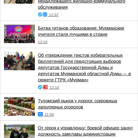
ненадлежащего жилищно-коммунального
обслуживания
12:32
Битва титанов образования: Мурманские
учителя стали лучшими в стране
12:10
Об утверждении текстов избирательных
бюллетеней для предстоящих выборов
депутатов Государственной Думы и
депутатов Мурманской областной Думы — в
сюжете ГТРК «Мурман»
12:10
Туломский рынок у дороги: сокровища
заполярных огородов
11:58
От героя к управленцу: боевой офицер занял
должность замглавы администрации