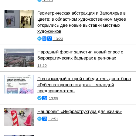
13:25
Геометрическая абстракция и Заполярье в
цвете: в областном художественном музее
открылись две новые выставки местных
художников
13:23
Народный фронт запустил новый опрос о
бюрократических барьерах в регионах
13:20
Почти каждый второй победитель допотбора
«Губернаторского старта» – молодой
предприниматель
13:09
Нацпроект «Инфраструктура для жизни»
12:51