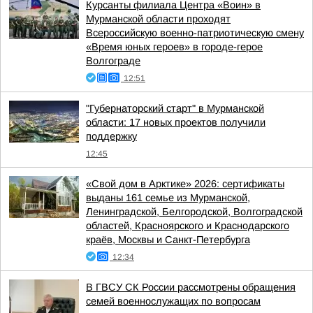
Курсанты филиала Центра «Воин» в
Мурманской области проходят
Всероссийскую военно-патриотическую смену
«Время юных героев» в городе-герое
Волгограде
12:51
"Губернаторский старт" в Мурманской
области: 17 новых проектов получили
поддержку
12:45
«Свой дом в Арктике» 2026: сертификаты
выданы 161 семье из Мурманской,
Ленинградской, Белгородской, Волгоградской
областей, Красноярского и Краснодарского
краёв, Москвы и Санкт-Петербурга
12:34
В ГВСУ СК России рассмотрены обращения
семей военнослужащих по вопросам