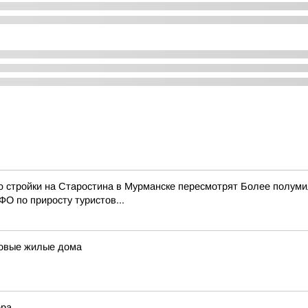
ю стройки на Старостина в Мурманске пересмотрят Более полум
О по приросту туристов...
 новые жилые дома
ера