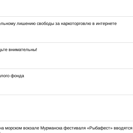
ельному лишению свободы за наркоторговлю в интернете
дьте внимательны!
илого фонда
на морском вокзале Мурманска фестиваля «Рыбафест» вводятся о