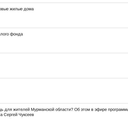
новые жилые дома
илого фонда
щь для жителей Мурманской области? Об этом в эфире программ
а Сергей Чуксеев