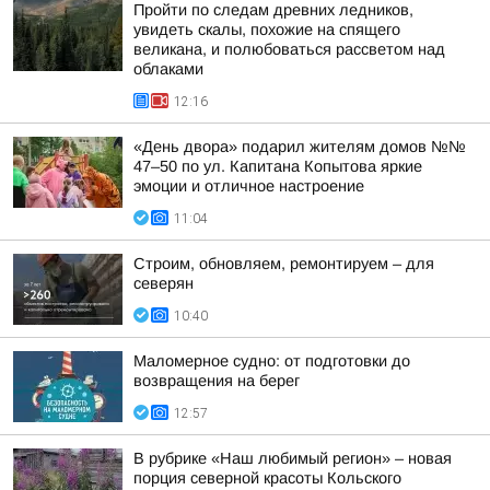
Пройти по следам древних ледников,
увидеть скалы, похожие на спящего
великана, и полюбоваться рассветом над
облаками
12:16
«День двора» подарил жителям домов №№
47–50 по ул. Капитана Копытова яркие
эмоции и отличное настроение
11:04
Строим, обновляем, ремонтируем – для
северян
10:40
Маломерное судно: от подготовки до
возвращения на берег
12:57
В рубрике «Наш любимый регион» – новая
порция северной красоты Кольского