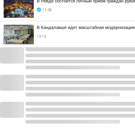
В Ревде состоится личный прием граждан руко
11:08
В Кандалакше идет масштабная модернизация 
13:13