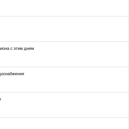
иона с этим днем
одоснабжения
и