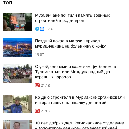
ТОП
Мурманчане почтили память военных
строителей города-героя
17:48
Поздний поход в магазин привел
мурманчанина на больничную койку
19:57
С ухой, оленями и саамским футболом: в
Туломе отметили Международный день
коренных народов
21:18
Ко Дню строителя в Мурманске организовали
интерактивную площадку для детей
21:09
10 лет добрых дел. Региональное отделение
«Волонтеров-медиков» отмечает юбилей