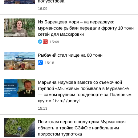
полуострова
16:09
Из Баренцева моря – на передовую:
мурманские рыбаки передали фронту 10 тонн
сетей для маскировки
15:49
Рыбачий стал чище на 60 тонн
15:18
Марьяна Наумова вместе со съемочной
группой «Мы живы» побывала в Мурманске
— самом крупном городепорте за Полярным
кругом:1tv.ru/-/unpryl
15:13
По итогам первого полугодия Мурманская
область в тройке СЗФО с наибольшим
приростом турпотока