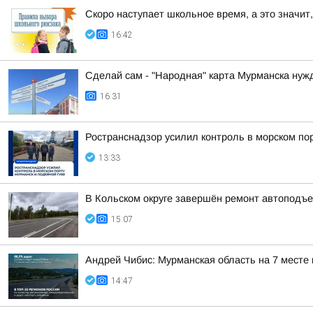
Скоро наступает школьное время, а это значит,
16:42
Сделай сам - "Народная" карта Мурманска нуж
16:31
Ространснадзор усилил контроль в морском по
13:33
В Кольском округе завершён ремонт автоподъе
15:07
Андрей Чибис: Мурманская область на 7 месте
14:47